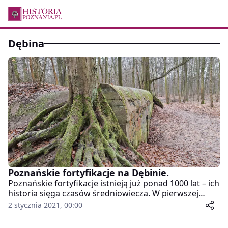
dębina
Poznańskie fortyfikacje na Dębinie.
Poznańskie fortyfikacje istnieją już ponad 1000 lat – ich
historia sięga czasów średniowiecza. W pierwszej
połowie XIX wieku powstała potężna twierdza
2 stycznia 2021, 00:00
poligonalna. Później, po zjednoczeniu Niemiec,
umocnienia rozbudowano w nowoczesnym systemie