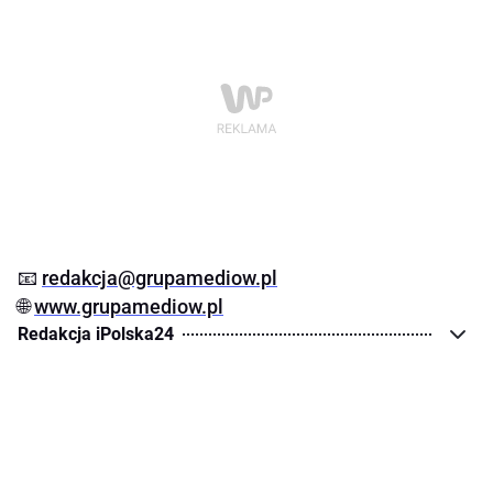
📧
redakcja@grupamediow.pl
🌐
www.grupamediow.pl
Redakcja iPolska24