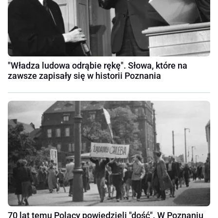
"Władza ludowa odrąbie rękę". Słowa, które na
zawsze zapisały się w historii Poznania
70 lat temu Polacy powiedzieli "dość". W Poznaniu