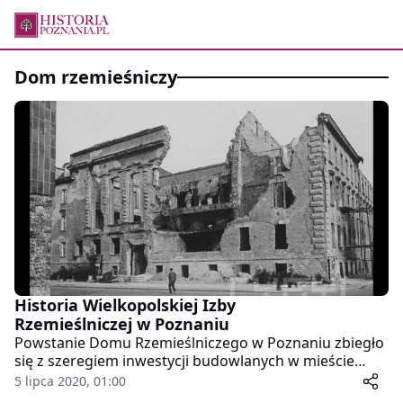
dom rzemieśniczy
Historia Wielkopolskiej Izby
Rzemieślniczej w Poznaniu
Powstanie Domu Rzemieślniczego w Poznaniu zbiegło
się z szeregiem inwestycji budowlanych w mieście
towarzyszących przygotowaniom do Powszechnej
5 lipca 2020, 01:00
Wystawy Krajowej. Uroczyste położenie kamienia