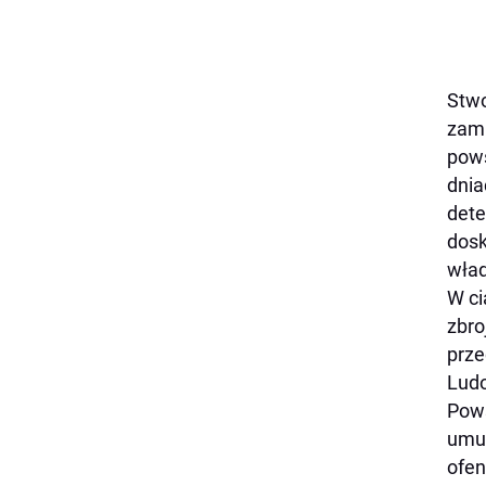
Stwo
zamk
pows
dnia
dete
dosk
wład
W ci
zbro
prze
Ludo
Pows
umun
ofen