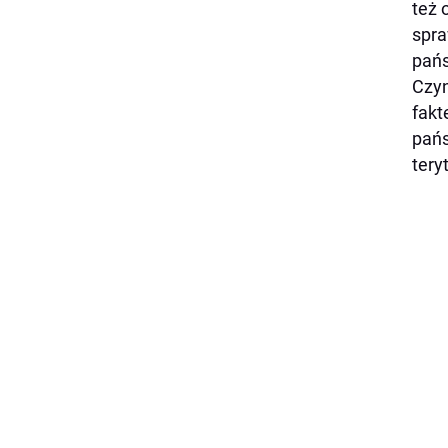
też 
spra
pańs
Czyn
fakt
pańs
tery