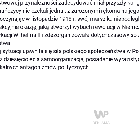
twowej przynależności zadecydować miał przyszły kong
ańczycy nie czekali jednak z założonymi rękoma na jego
oczynając w listopadzie 1918 r. swój marsz ku niepodległ
ekcyjnie okazję, jaką stworzył wybuch rewolucji w Niemc
kacji Wilhelma II i zdezorganizowała dotychczasowy sp
stwa.
j sytuacji ujawniła się siła polskiego społeczeństwa w
z dziesięciolecia samoorganizacja, posiadanie wyrazisty
kalnych antagonizmów politycznych.