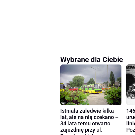
Wybrane dla Ciebie
Istniała zaledwie kilka
146
lat, ale na nią czekano –
uru
34 lata temu otwarto
lin
zajezdnię przy ul.
Poz