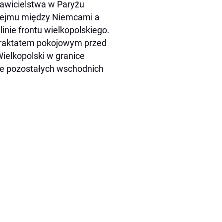
tawicielstwa w Paryżu
rozejmu między Niemcami a
inie frontu wielkopolskiego.
 traktatem pokojowym przed
ielkopolski w granice
ące pozostałych wschodnich