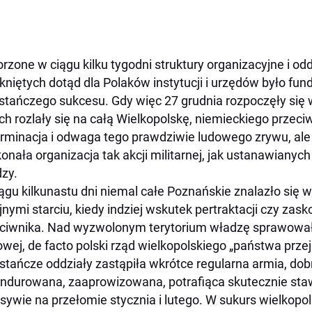
rzone w ciągu kilku tygodni struktury organizacyjne i od
niętych dotąd dla Polaków instytucji i urzędów było f
tańczego sukcesu. Gdy więc 27 grudnia rozpoczęły się w
ch rozlały się na całą Wielkopolskę, niemieckiego przeci
rminacja i odwaga tego prawdziwie ludowego zrywu, ale
onała organizacja tak akcji militarnej, jak ustanawianych
zy.
ągu kilkunastu dni niemal całe Poznańskie znalazło się w
jnymi starciu, kiedy indziej wskutek pertraktacji czy z
ciwnika. Nad wyzwolonym terytorium władzę sprawował
wej, de facto polski rząd wielkopolskiego „państwa prze
tańcze oddziały zastąpiła wkrótce regularna armia, dob
durowana, zaaprowizowana, potrafiąca skutecznie staw
sywie na przełomie stycznia i lutego. W sukurs wielkop