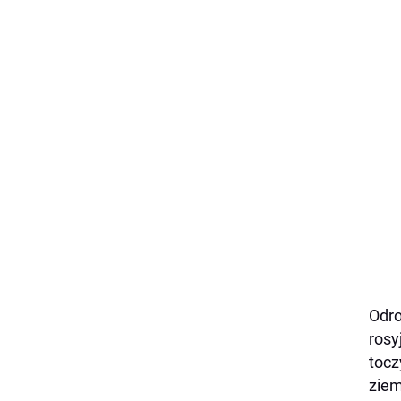
Odro
rosy
tocz
ziem