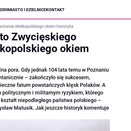
ORII
MIASTO I DZIELNICE
KONTAKT
stania Wielkopolskiego okiem historyka
to Zwycięskiego
lkopolskiego okiem
lna pora. Gdy jednak 104 lata temu w Poznaniu
ntanicznie – zakończyło się sukcesem,
eczne fatum powstańczych klęsk Polaków. A
 politycznym i militarnym ryzykiem, którego
i kształt niepodległego państwa polskiego –
sław Matusik. Jak jeszcze historyk komentuje