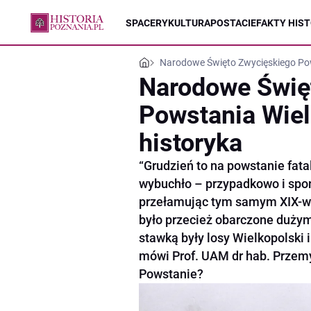
SPACERY
KULTURA
POSTACIE
FAKTY HIST
Narodowe Święto Zwycięskiego Pow
Narodowe Świę
Powstania Wie
historyka
“Grudzień to na powstanie fata
wybuchło – przypadkowo i spo
przełamując tym samym XIX-wi
było przecież obarczone dużym
stawką były losy Wielkopolski 
mówi Prof. UAM dr hab. Przemy
Powstanie?