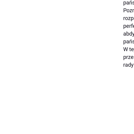
pańs
Pozn
rozp
perf
abdy
pań
W te
prze
rady