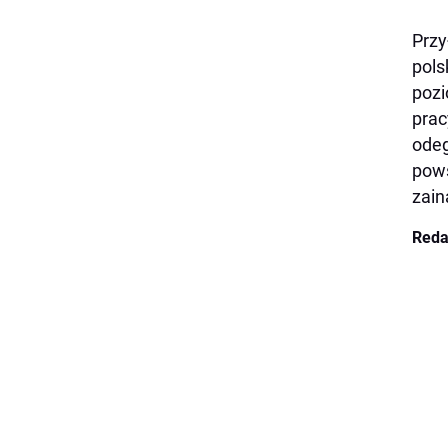
Przy
pols
pozi
prac
odeg
pows
zain
Reda