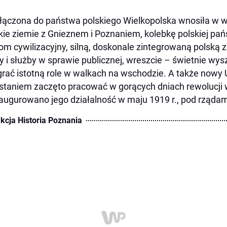
łączona do państwa polskiego Wielkopolska wnosiła w wi
kie ziemie z Gnieznem i Poznaniem, kolebkę polskiej pań
om cywilizacyjny, silną, doskonale zintegrowaną polską
y i służby w sprawie publicznej, wreszcie – świetnie wys
rać istotną role w walkach na wschodzie. A także nowy 
taniem zaczęto pracować w gorących dniach rewolucji w 
augurowano jego działalność w maju 1919 r., pod rząda
kcja Historia Poznania