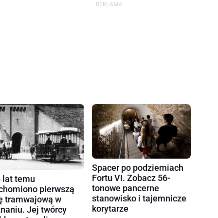
Spacer po podziemiach
Fortu VI. Zobacz 56-
 lat temu
tonowe pancerne
chomiono pierwszą
stanowisko i tajemnicze
ię tramwajową w
korytarze
naniu. Jej twórcy