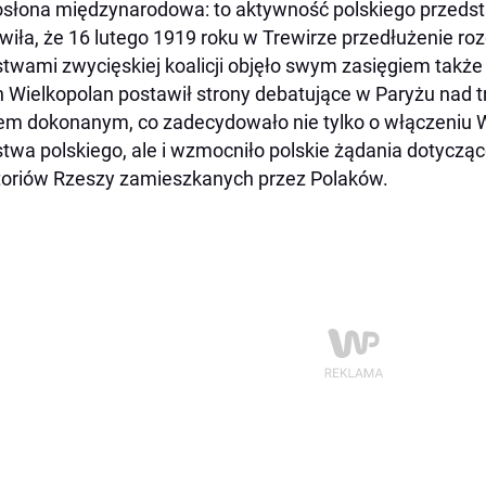
osłona międzynarodowa: to aktywność polskiego przeds
wiła, że 16 lutego 1919 roku w Trewirze przedłużenie 
twami zwycięskiej koalicji objęło swym zasięgiem także l
 Wielkopolan postawił strony debatujące w Paryżu nad
em dokonanym, co zadecydowało nie tylko o włączeniu W
twa polskiego, ale i wzmocniło polskie żądania dotycz
toriów Rzeszy zamieszkanych przez Polaków.