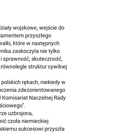
działy wojskowe, wejście do
undamentem przyszłego
alki, które w następnych
wnika zaskoczyła nie tylko
 i sprawność, skuteczność,
 równolegle struktur cywilnej
 polskich rękach, niekiedy w
askoczenia zdezorientowanego
 Komisariat Naczelnej Rady
jściowego”.
rze uzbrojona,
ić czoła niemieckiej
olskiemu sukcesowi przyszła