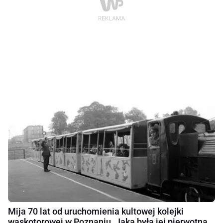
Mija 70 lat od uruchomienia kultowej kolejki
wąskotorowej w Poznaniu. Jaka była jej pierwotna