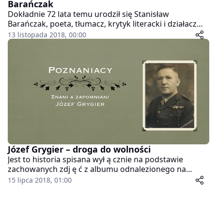
Barańczak
Dokładnie 72 lata temu urodził się Stanisław
Barańczak, poeta, tłumacz, krytyk literacki i działacz
Komitetu Obrony Robotników. Zmarł cztery lata temu
13 listopada 2018, 00:00
w Newtonville. W Poznaniu od kilku lat przyznawane
jest Stypendium im. Stanisława Barańczaka, które jest
częścią Poznańskiej Nagrody Literackiej.
Józef Grygier – droga do wolności
Jest to historia spisana wył ą cznie na podstawie
zachowanych zdj ę ć z albumu odnalezionego na
terenie Poznania. Czy ż by w momencie porzucenia
15 lipca 2018, 01:00
albumu nie miał kto go przej ą ć jako pami ą tk ę
rodzinn ą . Odnalezienie tego albumu to dla mnie
przyczynek, do pójścia śladem wojennego szlaku i