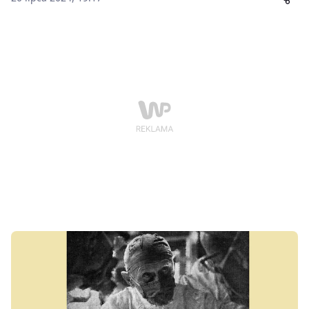
dookoła świata badając m.in. najwyższe pasmo
górskie Australii i złoża rud miedzi w Kanadzie. To
dzięki niemu najwyższy szczyt Wielkich Gór
Wododziałowych nosi nazwę Góra Kościuszki.