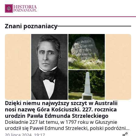
znani poznaniacy
Dzięki niemu najwyższy szczyt w Australii
nosi nazwę Góra Kościuszki. 227. rocznica
urodzin Pawła Edmunda Strzeleckiego
Dokładnie 227 lat temu, w 1797 roku w Głuszynie
urodził się Paweł Edmund Strzelecki, polski podróżnik,
badacz, geolog i odkrywca, który odbył 9-letnią podróż
20 lipca 2024, 19:17