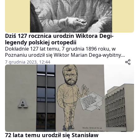
Dziś 127 rocznica urodzin Wiktora Degi-
legendy polskiej ortopedii
Dokładnie 127 lat temu, 7 grudnia 1896 roku, w
Poznaniu urodził się Wiktor Marian Dega-wybitny
lekarz, profesor Uniwersytetu Poznańskiego, członek
7 grudnia 2023, 12:44
Polskiej Akademii Nauk, a także jeden z założycieli
Polskiego Towarzystwa Ortopedycznego i
Traumatologicznego.
72 lata temu urodził się Stanisław