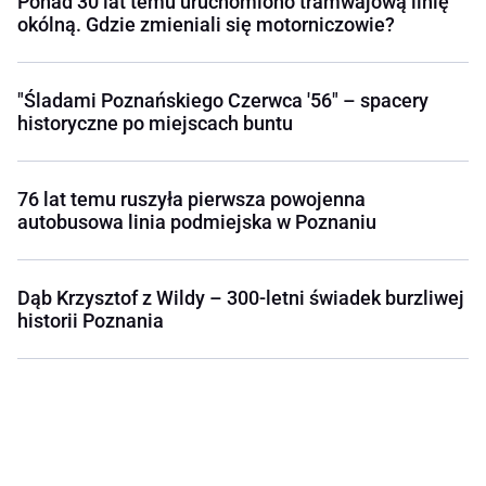
Ponad 30 lat temu uruchomiono tramwajową linię
okólną. Gdzie zmieniali się motorniczowie?
"Śladami Poznańskiego Czerwca '56" – spacery
historyczne po miejscach buntu
76 lat temu ruszyła pierwsza powojenna
autobusowa linia podmiejska w Poznaniu
Dąb Krzysztof z Wildy – 300-letni świadek burzliwej
historii Poznania