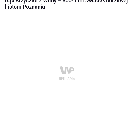
Dąb Krzysztof z Wildy – 300-letni świadek burzliwej
historii Poznania